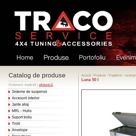
Catalog de produse
Acasă
/
Produse
/
Frigidere - racitoa
Luna 50 l
Ordonare: implicită |
alfabetică
Sisteme de suspensii
Accesorii interior
Jante aliaj
MRL - Hubs
Suport troliu
Trolii
Anvelope