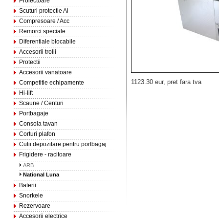
Proiectoare
Scuturi protectie Al
Compresoare / Acc
Remorci speciale
Diferentiale blocabile
Accesorii trolii
Protectii
Accesorii vanatoare
1123.30 eur, pret fara tva
Competitie echipamente
Hi-lift
Scaune / Centuri
Portbagaje
Consola tavan
Corturi plafon
Cutii depozitare pentru portbagaj
Frigidere - racitoare
ARB
National Luna
Baterii
Snorkele
Rezervoare
Accesorii electrice