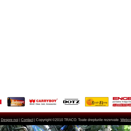
|
Despre noi
|
Contact
| Copyright ©2010 TRACO. Toate drepturile rezervate.
Webco