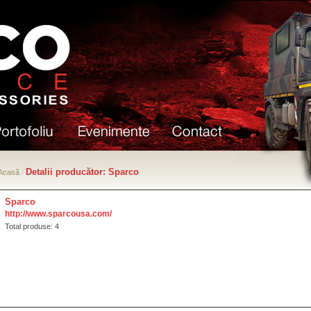
Detalii producător: Sparco
Acasă
/
Sparco
http://www.sparcousa.com/
Total produse: 4