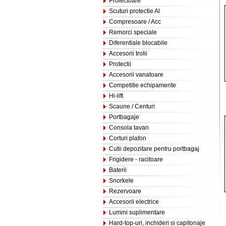
Proiectoare
Scuturi protectie Al
Compresoare / Acc
Remorci speciale
Diferentiale blocabile
Accesorii trolii
Protectii
Accesorii vanatoare
Competitie echipamente
Hi-lift
Scaune / Centuri
Portbagaje
Consola tavan
Corturi plafon
Cutii depozitare pentru portbagaj
Frigidere - racitoare
Baterii
Snorkele
Rezervoare
Accesorii electrice
Lumini suplimentare
Hard-top-uri, inchideri si capitonaje