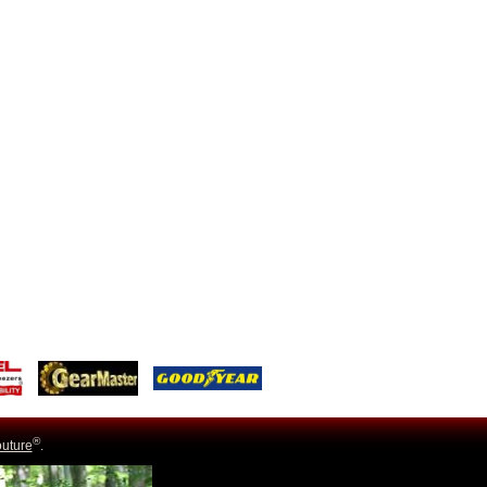
®
uture
.