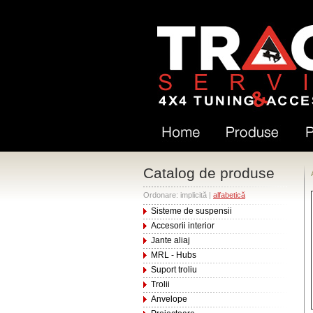
Catalog de produse
Ordonare: implicită |
alfabetică
Sisteme de suspensii
Accesorii interior
Jante aliaj
MRL - Hubs
Suport troliu
Trolii
Anvelope