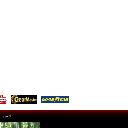
®
uture
.