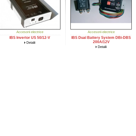
Accesorii electrice
Accesorii electrice
IBS Invertor US 50/12-V
IBS Dual Battery System DBi-DBS
200A/12V
Detalii
Detalii