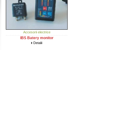
Accesorii electrice
IBS Batery monitor
Detalii