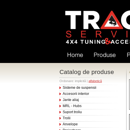
Catalog de produse
Ordonare: implicită |
alfabetică
Sisteme de suspensii
Accesorii interior
Jante aliaj
MRL - Hubs
Suport troliu
Trolii
Anvelope