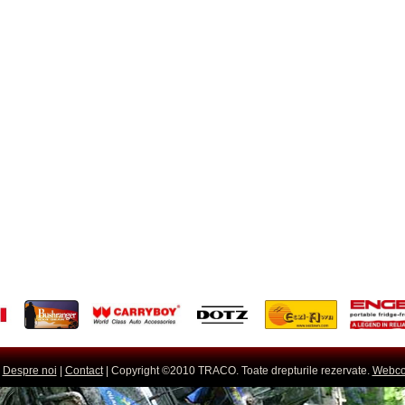
|
Despre noi
|
Contact
| Copyright ©2010 TRACO. Toate drepturile rezervate.
Webco