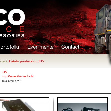
Detalii producător: IBS
Acasă
/
IBS
http://www.ibs-tech.ch/
Total produse: 3