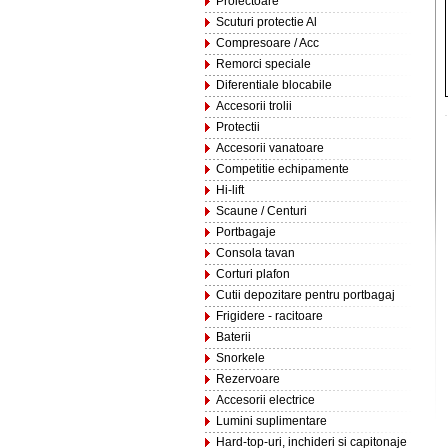
Proiectoare
Scuturi protectie Al
Compresoare / Acc
Remorci speciale
Diferentiale blocabile
Accesorii trolii
Protectii
Accesorii vanatoare
Competitie echipamente
Hi-lift
Scaune / Centuri
Portbagaje
Consola tavan
Corturi plafon
Cutii depozitare pentru portbagaj
Frigidere - racitoare
Baterii
Snorkele
Rezervoare
Accesorii electrice
Lumini suplimentare
Hard-top-uri, inchideri si capitonaje