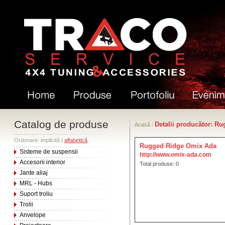
Catalog de produse
Detalii producător: R
Acasă
/
Ordonare: implicită |
alfabetică
Rugged Ridge Omix Ada
Sisteme de suspensii
http://www.omix-ada.com
Accesorii interior
Total produse: 0
Jante aliaj
MRL - Hubs
Suport troliu
Trolii
Anvelope