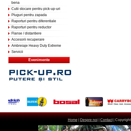
bena
Cutii stocare pentru pick-up-uri
Pluguri pentru zapada
Raporturi pentru diferentiale
Raporturi pentru reductor
Flanse / distantiere
Accesorii recuperare
Ambreiaje Heavy Duty Extreme
Servicii
Evenimente
Home
|
Despre noi
|
Contact
| Copyright