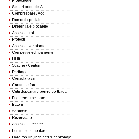
Proiectoare
Scuturi protectie Al
Compresoare / Acc
Remorci speciale
Diferentiale blocabile
Accesorii trolii
Protectii
Accesorii vanatoare
Competitie echipamente
Hi-lift
Scaune / Centuri
Portbagaje
Consola tavan
Corturi plafon
Cutii depozitare pentru portbagaj
Frigidere - racitoare
Baterii
Snorkele
Rezervoare
Accesorii electrice
Lumini suplimentare
Hard-top-uri, inchideri si capitonaje