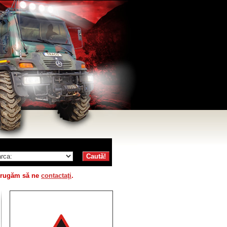
vă rugăm să ne
contactaţi
.