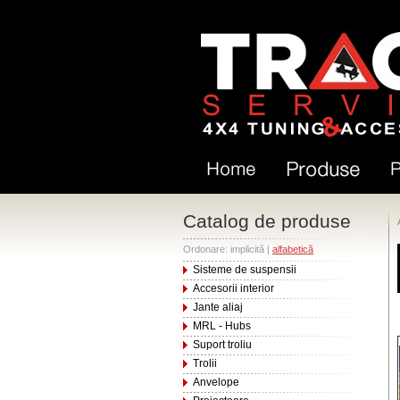
Catalog de produse
Ordonare: implicită |
alfabetică
Sisteme de suspensii
Accesorii interior
Jante aliaj
MRL - Hubs
Suport troliu
Trolii
Anvelope