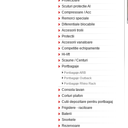
Proiectoare
Scuturi protectie Al
Compresoare / Acc
Remorci speciale
Diferentiale blocabile
Accesorii trolii
Protectii
Accesorii vanatoare
Competitie echipamente
Hi-lift
Scaune / Centuri
Portbagaje
Portbagaje ARB
Portbagaje Outback
Portbagaje Rhino Rack
Consola tavan
Corturi plafon
Cutii depozitare pentru portbagaj
Frigidere - racitoare
Baterii
Snorkele
Rezervoare