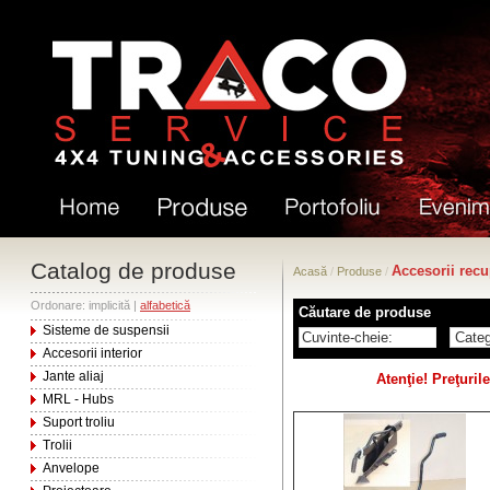
Catalog de produse
Accesorii recu
Acasă
/
Produse
/
Ordonare: implicită |
alfabetică
Căutare de produse
Sisteme de suspensii
Accesorii interior
Jante aliaj
Atenţie! Preţuri
MRL - Hubs
Suport troliu
Trolii
Anvelope