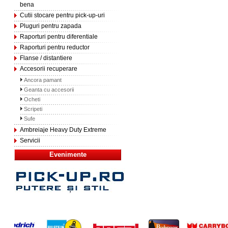
bena
Cutii stocare pentru pick-up-uri
Pluguri pentru zapada
Raporturi pentru diferentiale
Raporturi pentru reductor
Flanse / distantiere
Accesorii recuperare
Ancora pamant
Geanta cu accesorii
Ocheti
Scripeti
Sufe
Ambreiaje Heavy Duty Extreme
Servicii
Evenimente