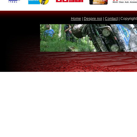
Home
|
Despre noi
|
Contact
| Copyright