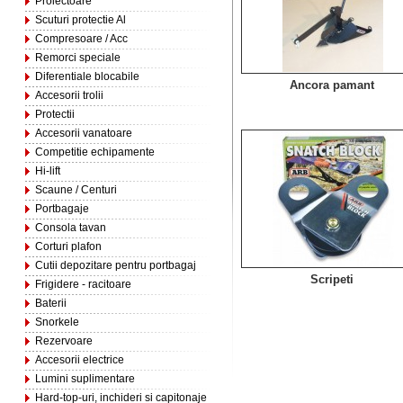
Proiectoare
Scuturi protectie Al
Compresoare / Acc
Remorci speciale
Diferentiale blocabile
Ancora pamant
Accesorii trolii
Protectii
Accesorii vanatoare
Competitie echipamente
Hi-lift
Scaune / Centuri
Portbagaje
Consola tavan
Corturi plafon
Cutii depozitare pentru portbagaj
Scripeti
Frigidere - racitoare
Baterii
Snorkele
Rezervoare
Accesorii electrice
Lumini suplimentare
Hard-top-uri, inchideri si capitonaje