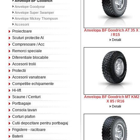
Anvelope BF Goodrich
Anvelope Goodyear
Anvelope Super Swamper
Anvelope Mickey Thompson
Accesorii
Anvelopa BF Goodrich AT 35 X 
Proiectoare
/ R15
Scuturi protectie Al
Detalii
Compresoare / Acc
Remorci speciale
Diferentiale blocabile
Accesorii trolii
Protectii
Accesorii vanatoare
Competitie echipamente
Hi-lift
Scaune / Centuri
Anvelopa BF Goodrich MT KM2
X 85 / R16
Portbagaje
Detalii
Consola tavan
Corturi plafon
Cutii depozitare pentru portbagaj
Frigidere - racitoare
Baterii