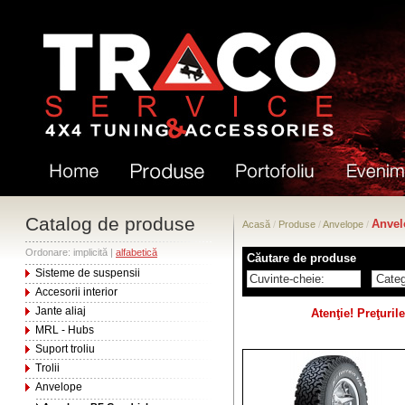
Catalog de produse
Anvel
Acasă
/
Produse
/
Anvelope
/
Ordonare: implicită |
alfabetică
Căutare de produse
Sisteme de suspensii
Accesorii interior
Jante aliaj
Atenţie! Preţuri
MRL - Hubs
Suport troliu
Trolii
Anvelope