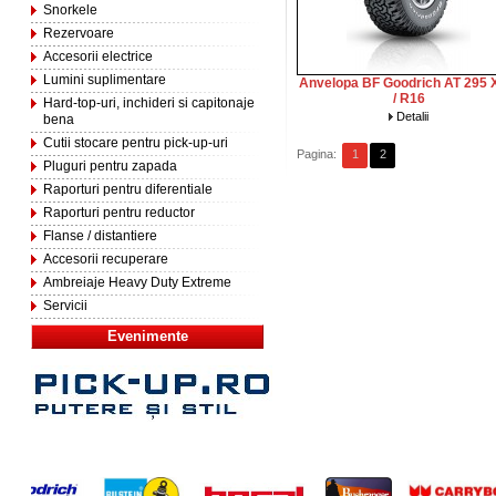
Snorkele
Rezervoare
Accesorii electrice
Lumini suplimentare
Anvelopa BF Goodrich AT 295 
/ R16
Hard-top-uri, inchideri si capitonaje
Detalii
bena
Cutii stocare pentru pick-up-uri
Pagina:
1
2
Pluguri pentru zapada
Raporturi pentru diferentiale
Raporturi pentru reductor
Flanse / distantiere
Accesorii recuperare
Ambreiaje Heavy Duty Extreme
Servicii
Evenimente