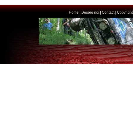
Home
|
Despre noi
|
Contact
| Copyright