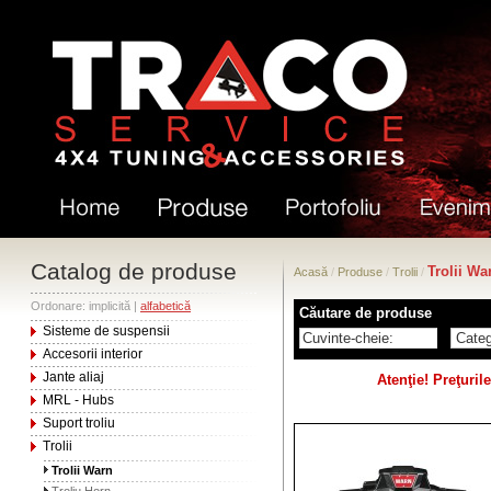
Catalog de produse
Trolii Wa
Acasă
/
Produse
/
Trolii
/
Ordonare: implicită |
alfabetică
Căutare de produse
Sisteme de suspensii
Accesorii interior
Jante aliaj
Atenţie! Preţuri
MRL - Hubs
Suport troliu
Trolii
Trolii Warn