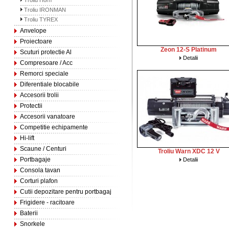
Troliu Horn
Troliu IRONMAN
Troliu TYREX
Anvelope
Proiectoare
Zeon 12-S Platinum
Scuturi protectie Al
Detalii
Compresoare / Acc
Remorci speciale
Diferentiale blocabile
Accesorii trolii
Protectii
Accesorii vanatoare
Competitie echipamente
Hi-lift
Scaune / Centuri
Troliu Warn XDC 12 V
Portbagaje
Detalii
Consola tavan
Corturi plafon
Cutii depozitare pentru portbagaj
Frigidere - racitoare
Baterii
Snorkele