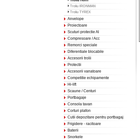
Troliu Horn
Troliu IRONMAN
Troliu TYREX
Anvelope
Proiectoare
Scuturi protectie Al
Compresoare / Acc
Remorci speciale
Diferentiale blocabile
Accesorii trolii
Protectii
Accesorii vanatoare
Competitie echipamente
Hi-lift
Scaune / Centuri
Portbagaje
Consola tavan
Corturi plafon
Cutii depozitare pentru portbagaj
Frigidere - racitoare
Baterii
Snorkele