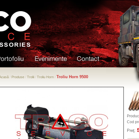
Troliu Horn 9500
Acasă
/
Produse
/
Trolii
/
Troliu Horn
/
Produc
Cod pr
Preţ: