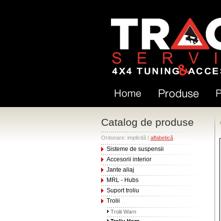
Catalog de produse
Ordonare: implicită |
alfabetică
Sisteme de suspensii
Accesorii interior
Jante aliaj
MRL - Hubs
Suport troliu
Trolii
Trolii Warn