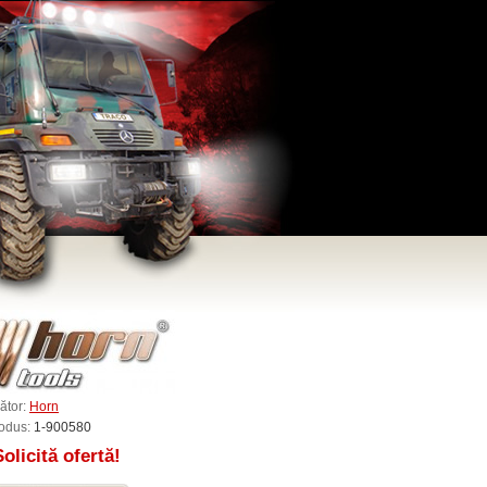
ător:
Horn
odus:
1-900580
Solicită ofertă!